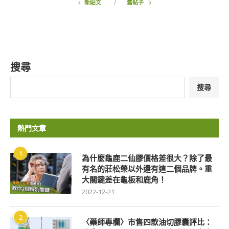
新貼文
舊帖子
搜尋
搜尋
熱門文章
1
為什麼龜鹿二仙膠價格差很大？除了最
有名的莊松榮以外還有這二個品牌。重
大關鍵差在龜板和鹿角！
2022-12-21
2
〈藥師專欄〉市售四款油切膠囊評比：