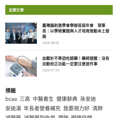
近期文章
臺灣腦刺激學會舉辦首屆年會 理事
長：以學術實證與人才培育推動本土發
展
2026-08-06
血壓計不準恐吃錯藥！藥師提醒：沒有
自動校正功能一定要注意這件事
2026-07-30
標籤
bcaa
三高
中醫養生
健康辭典
孫安迪
安迪湯
年長者營養補充
我要視力好
清肺
減肥藥
減肥藥副作用
潤肺
眼睛保健