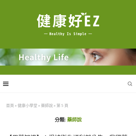
首頁
»
健康小學堂
»
藥師說
»
第 5 頁
分類:
藥師說