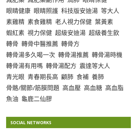
眼睛健康
眼睛照護
科技版安迪湯
等大人
素雞精
素食雞精
老人視力保健
葉黃素
蝦紅素
視力保健
超級安迪湯
超級養生飲
轉骨
轉骨中醫推薦
轉骨方
轉骨湯多久喝一次
轉骨湯推薦
轉骨湯時機
轉骨湯有用嗎
轉骨湯配方
震達等大人
青光眼
青春期長高
顧肺
食補
養肺
骨骼/關節/筋膜問題
高血壓
高血糖
高血脂
魚油
龜鹿二仙膠
SOCIAL NETWORKS