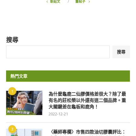
新貼文
舊帖子
搜尋
搜尋
熱門文章
1
為什麼龜鹿二仙膠價格差很大？除了最
有名的莊松榮以外還有這二個品牌。重
大關鍵差在龜板和鹿角！
2022-12-21
2
〈藥師專欄〉市售四款油切膠囊評比：