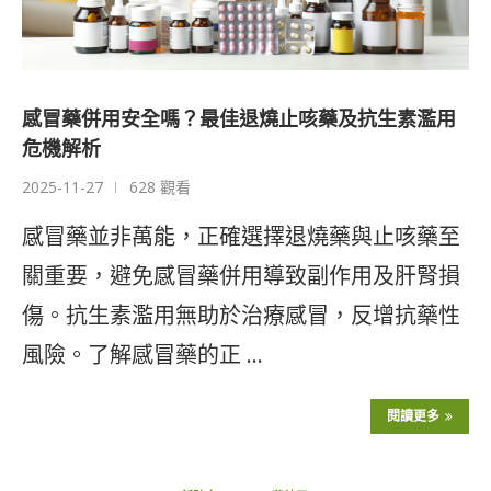
感冒藥併用安全嗎？最佳退燒止咳藥及抗生素濫用
危機解析
2025-11-27
628 觀看
感冒藥並非萬能，正確選擇退燒藥與止咳藥至
關重要，避免感冒藥併用導致副作用及肝腎損
傷。抗生素濫用無助於治療感冒，反增抗藥性
風險。了解感冒藥的正 …
閱讀更多