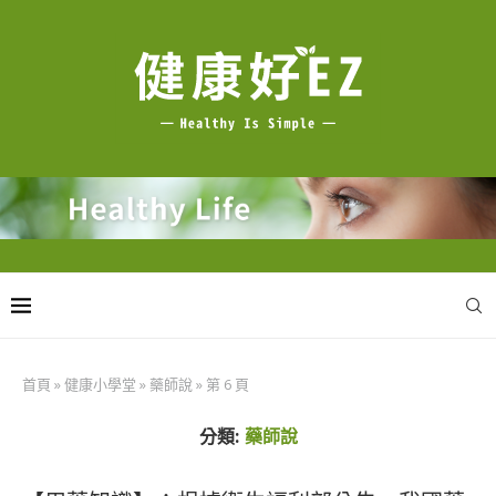
首頁
»
健康小學堂
»
藥師說
»
第 6 頁
分類:
藥師說