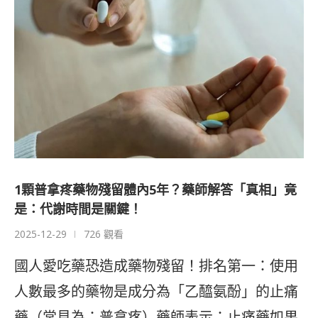
1顆普拿疼藥物殘留體內5年？藥師解答「真相」竟
是：代謝時間是關鍵！
2025-12-29
726 觀看
國人愛吃藥恐造成藥物殘留！排名第一：使用
人數最多的藥物是成分為「乙醯氨酚」的止痛
藥（常見為：普拿疼）藥師表示：止痛藥如果