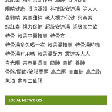
眼睛健康
眼睛照護
科技版安迪湯
等大人
素雞精
素食雞精
老人視力保健
葉黃素
蝦紅素
視力保健
超級安迪湯
超級養生飲
轉骨
轉骨中醫推薦
轉骨方
轉骨湯多久喝一次
轉骨湯推薦
轉骨湯時機
轉骨湯有用嗎
轉骨湯配方
震達等大人
青光眼
青春期長高
顧肺
食補
養肺
骨骼/關節/筋膜問題
高血壓
高血糖
高血脂
魚油
龜鹿二仙膠
SOCIAL NETWORKS