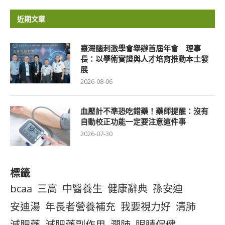
近期文章
臺灣腦刺激學會舉辦首屆年會 理事
長：以學術實證與人才培育推動本土發
展
2026-08-06
血壓計不準恐吃錯藥！藥師提醒：沒有
自動校正功能一定要注意這件事
2026-07-30
標籤
bcaa
三高
中醫養生
健康辭典
孫安迪
安迪湯
年長者營養補充
我要視力好
清肺
減肥藥
減肥藥副作用
潤肺
眼睛保健