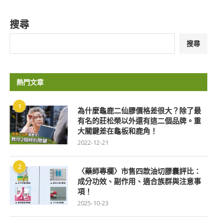
搜尋
搜尋
熱門文章
1
為什麼龜鹿二仙膠價格差很大？除了最
有名的莊松榮以外還有這二個品牌。重
大關鍵差在龜板和鹿角！
2022-12-21
2
〈藥師專欄〉市售四款油切膠囊評比：
成分功效、副作用、適合族群與注意事
項！
2025-10-23