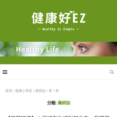
首頁
»
健康小學堂
»
藥師說
»
第 7 頁
分類:
藥師說