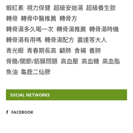
蝦紅素
視力保健
超級安迪湯
超級養生飲
轉骨
轉骨中醫推薦
轉骨方
轉骨湯多久喝一次
轉骨湯推薦
轉骨湯時機
轉骨湯有用嗎
轉骨湯配方
震達等大人
青光眼
青春期長高
顧肺
食補
養肺
骨骼/關節/筋膜問題
高血壓
高血糖
高血脂
魚油
龜鹿二仙膠
SOCIAL NETWORKS
FACEBOOK