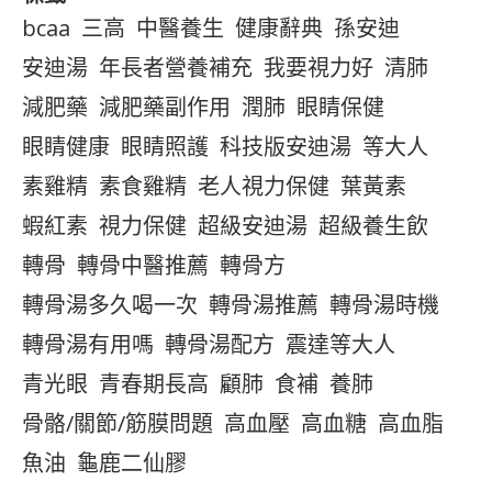
bcaa
三高
中醫養生
健康辭典
孫安迪
安迪湯
年長者營養補充
我要視力好
清肺
減肥藥
減肥藥副作用
潤肺
眼睛保健
眼睛健康
眼睛照護
科技版安迪湯
等大人
素雞精
素食雞精
老人視力保健
葉黃素
蝦紅素
視力保健
超級安迪湯
超級養生飲
轉骨
轉骨中醫推薦
轉骨方
轉骨湯多久喝一次
轉骨湯推薦
轉骨湯時機
轉骨湯有用嗎
轉骨湯配方
震達等大人
青光眼
青春期長高
顧肺
食補
養肺
骨骼/關節/筋膜問題
高血壓
高血糖
高血脂
魚油
龜鹿二仙膠