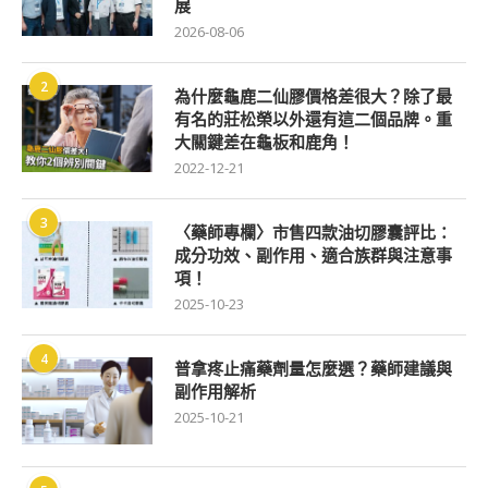
展
2026-08-06
2
為什麼龜鹿二仙膠價格差很大？除了最
有名的莊松榮以外還有這二個品牌。重
大關鍵差在龜板和鹿角！
2022-12-21
3
〈藥師專欄〉市售四款油切膠囊評比：
成分功效、副作用、適合族群與注意事
項！
2025-10-23
4
普拿疼止痛藥劑量怎麼選？藥師建議與
副作用解析
2025-10-21