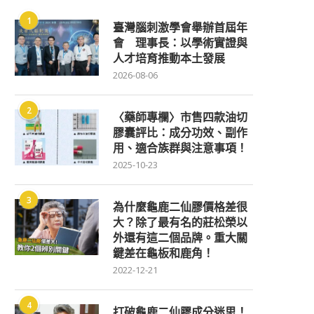
1
臺灣腦刺激學會舉辦首屆年
會 理事長：以學術實證與
人才培育推動本土發展
2026-08-06
2
〈藥師專欄〉市售四款油切
膠囊評比：成分功效、副作
用、適合族群與注意事項！
2025-10-23
3
為什麼龜鹿二仙膠價格差很
大？除了最有名的莊松榮以
外還有這二個品牌。重大關
鍵差在龜板和鹿角！
2022-12-21
4
打破龜鹿二仙膠成分迷思！