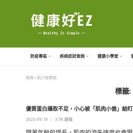
防疫專區
疾病症狀查詢
健康小學堂
首頁
»
肌少症原因
標籤:
優質蛋白攝取不足，小心被「肌肉小偷」給盯
2023-09-19
3.7K 觀看
隨著年齡的增長，肌肉的流失速度也會跟