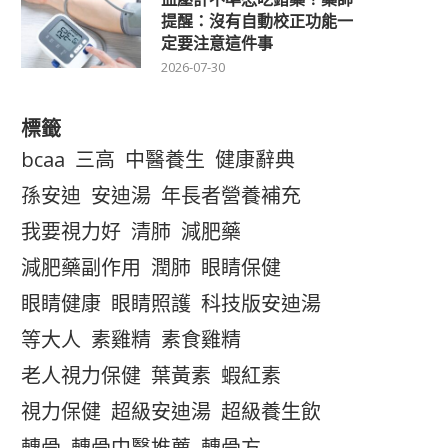
提醒：沒有自動校正功能一
定要注意這件事
2026-07-30
標籤
bcaa
三高
中醫養生
健康辭典
孫安迪
安迪湯
年長者營養補充
我要視力好
清肺
減肥藥
減肥藥副作用
潤肺
眼睛保健
眼睛健康
眼睛照護
科技版安迪湯
等大人
素雞精
素食雞精
老人視力保健
葉黃素
蝦紅素
視力保健
超級安迪湯
超級養生飲
轉骨
轉骨中醫推薦
轉骨方