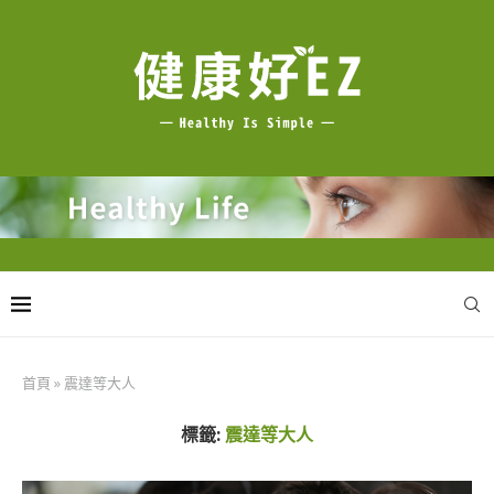
首頁
»
震達等大人
標籤:
震達等大人