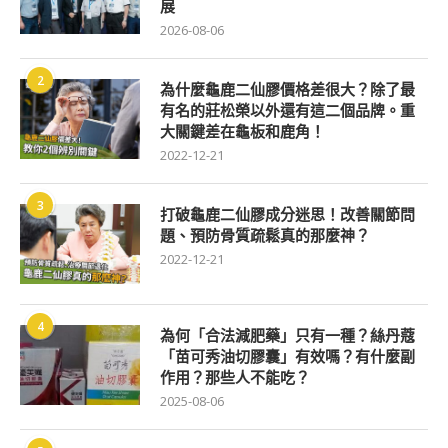
展
2026-08-06
2
為什麼龜鹿二仙膠價格差很大？除了最
有名的莊松榮以外還有這二個品牌。重
大關鍵差在龜板和鹿角！
2022-12-21
3
打破龜鹿二仙膠成分迷思！改善關節問
題、預防骨質疏鬆真的那麼神？
2022-12-21
4
為何「合法減肥藥」只有一種？絲丹蔻
「苗可秀油切膠囊」有效嗎？有什麼副
作用？那些人不能吃？
2025-08-06