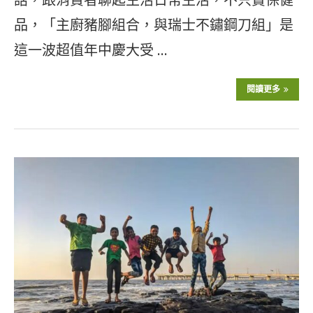
品，「主廚豬腳組合，與瑞士不鏽鋼刀組」是
這一波超值年中慶大受 …
閱讀更多