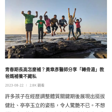
青春期長高怎麼補？黃章彥醫師分享「轉骨湯」教
爸媽補養不藏私
2023-08-22
2.8K 觀看
許多孩子在經歷調整體質關鍵期後展現出挺拔
健壯、亭亭玉立的姿態，令人驚艷不已。不想