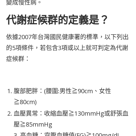
變成慢性病。
代謝症候群的定義是？
依據2007年台灣國民健康署的標準，以下列出
的5項條件，若包含3項或以上就可判定為代謝
症候群：
腹部肥胖：(腰圍:男性≧90cm、女性
≧80cm)
血壓異常：收縮血壓≧130mmHg或舒張血
壓≧85mmHg
3. 高血糖：空腹血糖值(FG)≧100mg/dL