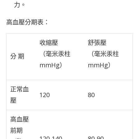
力。
高血壓分期表：
收縮壓
舒張壓
（毫米汞柱
（毫米汞柱
分 期
mmHg）
mmHg）
正常血
120
80
壓
高血壓
前期
120-140
80-90