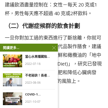
建議飲酒盡量控制在：女性－每天 20 克或1
杯，男性每天應不超過 40 克或2杯飲料。
（二）代謝症候群的飲食計劃
一旦你對加工過的東西進行了斷捨離，你就可
以開始針對心臟健康的替代品製作膳食，建議
閱讀更多...
採用富含水果、蔬菜、海鮮和橄欖油的「地中
當心水果隱藏陷...
海飲食 (Mediterranean Diet)」，研究已發現
2022-07-18
這種飲食方式，可用在減肥和降低心臟病發
不老秘訣！長者...
作、中風和第2 型糖尿病的風險上。
2023-08-06
COVID-1...
2021-10-07
地中海飲食法
：