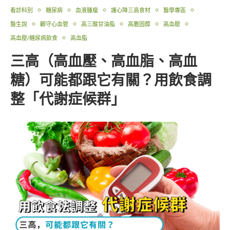
看診科別
糖尿病
血液腫瘤
護心降三高食材
醫學專區
醫生說
顧守心血管
高三酸甘油脂
高膽固醇
高血壓
高血壓/糖尿病飲食
高血脂
三高（高血壓、高血脂、高血
糖）可能都跟它有關？用飲食調
整「代謝症候群」