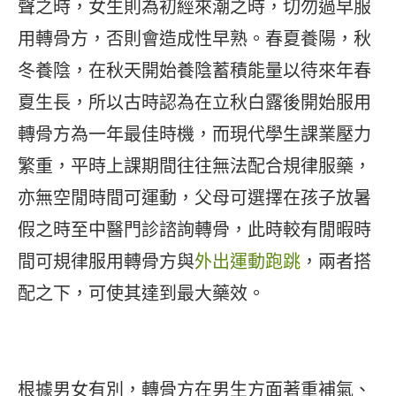
聲之時，女生則為初經來潮之時，切勿過早服
用轉骨方，否則會造成性早熟。春夏養陽，秋
冬養陰，在秋天開始養陰蓄積能量以待來年春
夏生長，所以古時認為在立秋白露後開始服用
轉骨方為一年最佳時機，而現代學生課業壓力
繁重，平時上課期間往往無法配合規律服藥，
亦無空閒時間可運動，父母可選擇在孩子放暑
假之時至中醫門診諮詢轉骨，此時較有閒暇時
間可規律服用轉骨方與
外出運動跑跳
，兩者搭
配之下，可使其達到最大藥效。
根據男女有別，轉骨方在男生方面著重補氣、