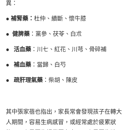
異：
● 補腎藥：
杜仲、續斷、懷牛膝
● 健脾藥
：黨參、茯苓、白朮
● 活血藥
：川七、紅花、川芎、骨碎補
● 補血藥
：當歸、白芍
● 疏肝理氣藥
：柴胡、陳皮
其中張家蓓也指出，家長常會發現孩子在轉大
人期間，容易生病感冒，或經常處於疲累狀