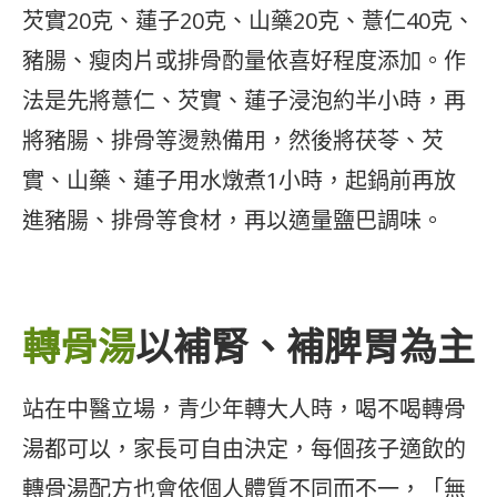
芡實20克、蓮子20克、山藥20克、薏仁40克、
豬腸、瘦肉片或排骨酌量依喜好程度添加。作
法是先將薏仁、芡實、蓮子浸泡約半小時，再
將豬腸、排骨等燙熟備用，然後將茯苓、芡
實、山藥、蓮子用水燉煮1小時，起鍋前再放
進豬腸、排骨等食材，再以適量鹽巴調味。
轉骨湯
以補腎、補脾胃為主
站在中醫立場，青少年轉大人時，喝不喝轉骨
湯都可以，家長可自由決定，每個孩子適飲的
轉骨湯配方也會依個人體質不同而不一，「無