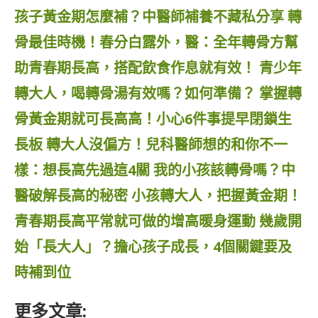
孩子黃金期怎麼補？中醫師補養不藏私分享
轉
骨最佳時機！春分白露外，醫：全年轉骨方幫
助青春期長高，搭配飲食作息就有效！
青少年
轉大人，喝轉骨湯有效嗎？如何準備？
掌握轉
骨黃金期就可長高高！小心6件事提早閉鎖生
長板
轉大人沒偏方！兒科醫師想的和你不一
樣：想長高先過這4關
我的小孩該轉骨嗎？中
醫破解長高的秘密
小孩轉大人，把握黃金期！
青春期長高平常就可做的增高暖身運動
幾歲開
始「長大人」？擔心孩子成長，4個關鍵要及
時補到位
更多文章: