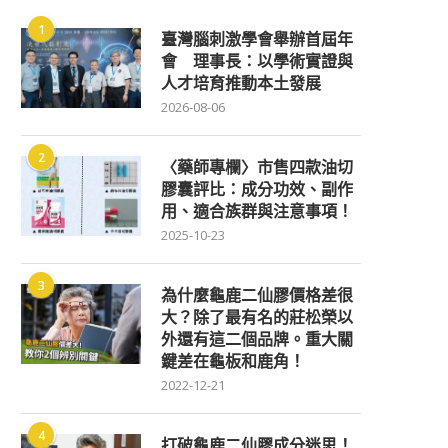
1
臺灣腦刺激學會舉辦首屆年
會 理事長：以學術實證與
人才培育推動本土發展
2026-08-06
2
〈藥師專欄〉市售四款油切
膠囊評比：成分功效、副作
用、適合族群與注意事項！
2025-10-23
3
為什麼龜鹿二仙膠價格差很
大？除了最有名的莊松榮以
外還有這二個品牌。重大關
鍵差在龜板和鹿角！
2022-12-21
4
打破龜鹿二仙膠成分迷思！