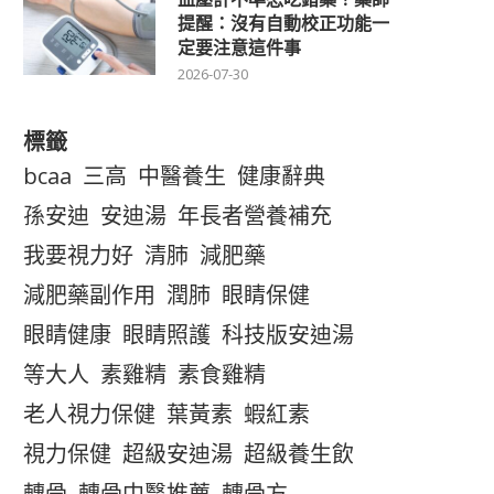
提醒：沒有自動校正功能一
定要注意這件事
2026-07-30
標籤
bcaa
三高
中醫養生
健康辭典
孫安迪
安迪湯
年長者營養補充
我要視力好
清肺
減肥藥
減肥藥副作用
潤肺
眼睛保健
眼睛健康
眼睛照護
科技版安迪湯
等大人
素雞精
素食雞精
老人視力保健
葉黃素
蝦紅素
視力保健
超級安迪湯
超級養生飲
轉骨
轉骨中醫推薦
轉骨方