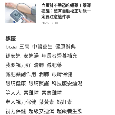
血壓計不準恐吃錯藥！藥師
提醒：沒有自動校正功能一
定要注意這件事
2026-07-30
標籤
bcaa
三高
中醫養生
健康辭典
孫安迪
安迪湯
年長者營養補充
我要視力好
清肺
減肥藥
減肥藥副作用
潤肺
眼睛保健
眼睛健康
眼睛照護
科技版安迪湯
等大人
素雞精
素食雞精
老人視力保健
葉黃素
蝦紅素
視力保健
超級安迪湯
超級養生飲