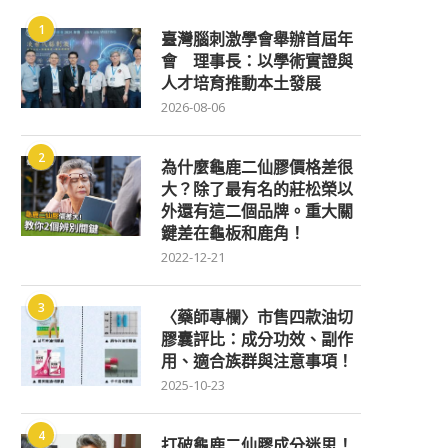
1
臺灣腦刺激學會舉辦首屆年
會 理事長：以學術實證與
人才培育推動本土發展
2026-08-06
2
為什麼龜鹿二仙膠價格差很
大？除了最有名的莊松榮以
外還有這二個品牌。重大關
鍵差在龜板和鹿角！
2022-12-21
3
〈藥師專欄〉市售四款油切
膠囊評比：成分功效、副作
用、適合族群與注意事項！
2025-10-23
4
打破龜鹿二仙膠成分迷思！