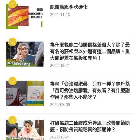
1
認識動脈粥狀硬化
2021-11-10
2
為什麼龜鹿二仙膠價格差很大？除了最
有名的莊松榮以外還有這二個品牌。重
大關鍵差在龜板和鹿角！
2022-12-21
3
為何「合法減肥藥」只有一種？絲丹蔻
「苗可秀油切膠囊」有效嗎？有什麼副
作用？那些人不能吃？
2025-08-06
4
打破龜鹿二仙膠成分迷思！改善關節問
題、預防骨質疏鬆真的那麼神？
2022-12-21