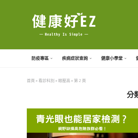
防疫專區
疾病症狀查詢
健康小學堂
首頁
»
看診科別
»
眼壓高
»
第 2 頁
分類