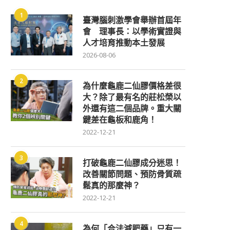
1
臺灣腦刺激學會舉辦首屆年
會 理事長：以學術實證與
人才培育推動本土發展
2026-08-06
2
為什麼龜鹿二仙膠價格差很
大？除了最有名的莊松榮以
外還有這二個品牌。重大關
鍵差在龜板和鹿角！
2022-12-21
3
打破龜鹿二仙膠成分迷思！
改善關節問題、預防骨質疏
鬆真的那麼神？
2022-12-21
4
為何「合法減肥藥」只有一