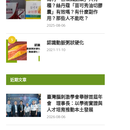
種？絲丹蔻「苗可秀油切膠
囊」有效嗎？有什麼副作
用？那些人不能吃？
2025-08-06
5
認識動脈粥狀硬化
2021-11-10
近期文章
臺灣腦刺激學會舉辦首屆年
會 理事長：以學術實證與
人才培育推動本土發展
2026-08-06