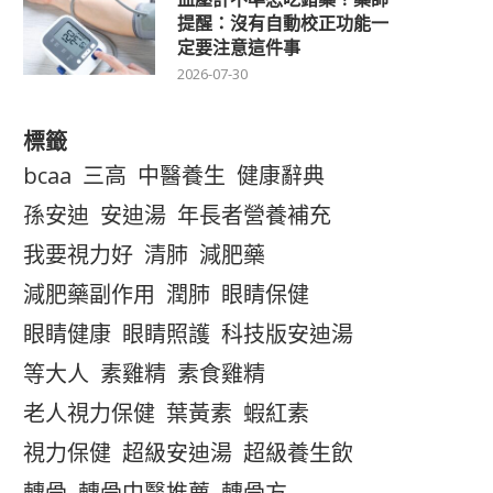
提醒：沒有自動校正功能一
定要注意這件事
2026-07-30
標籤
bcaa
三高
中醫養生
健康辭典
孫安迪
安迪湯
年長者營養補充
我要視力好
清肺
減肥藥
減肥藥副作用
潤肺
眼睛保健
眼睛健康
眼睛照護
科技版安迪湯
等大人
素雞精
素食雞精
老人視力保健
葉黃素
蝦紅素
視力保健
超級安迪湯
超級養生飲
轉骨
轉骨中醫推薦
轉骨方