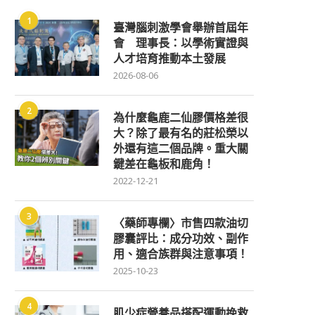
1
臺灣腦刺激學會舉辦首屆年
會 理事長：以學術實證與
人才培育推動本土發展
2026-08-06
2
為什麼龜鹿二仙膠價格差很
大？除了最有名的莊松榮以
外還有這二個品牌。重大關
鍵差在龜板和鹿角！
2022-12-21
3
〈藥師專欄〉市售四款油切
膠囊評比：成分功效、副作
用、適合族群與注意事項！
2025-10-23
4
肌少症營養品搭配運動挽救