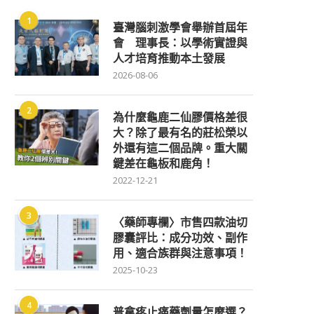
1
臺灣腦刺激學會舉辦首屆年
會 理事長：以學術實證與
人才培育推動本土發展
2026-08-06
2
為什麼龜鹿二仙膠價格差很
大？除了最有名的莊松榮以
外還有這二個品牌。重大關
鍵差在龜板和鹿角！
2022-12-21
3
〈藥師專欄〉市售四款油切
膠囊評比：成分功效、副作
用、適合族群與注意事項！
2025-10-23
4
普拿疼止痛藥劑量怎麼選？