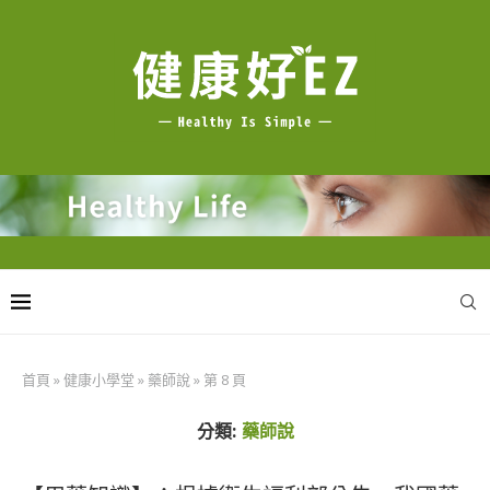
首頁
»
健康小學堂
»
藥師說
»
第 8 頁
分類:
藥師說