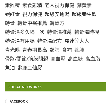
素雞精
素食雞精
老人視力保健
葉黃素
蝦紅素
視力保健
超級安迪湯
超級養生飲
轉骨
轉骨中醫推薦
轉骨方
轉骨湯多久喝一次
轉骨湯推薦
轉骨湯時機
轉骨湯有用嗎
轉骨湯配方
震達等大人
青光眼
青春期長高
顧肺
食補
養肺
骨骼/關節/筋膜問題
高血壓
高血糖
高血脂
魚油
龜鹿二仙膠
SOCIAL NETWORKS
FACEBOOK