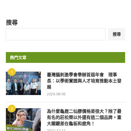
搜尋
搜尋
熱門文章
1
臺灣腦刺激學會舉辦首屆年會 理事
長：以學術實證與人才培育推動本土發
展
2026-08-06
2
為什麼龜鹿二仙膠價格差很大？除了最
有名的莊松榮以外還有這二個品牌。重
大關鍵差在龜板和鹿角！
2022-12-21