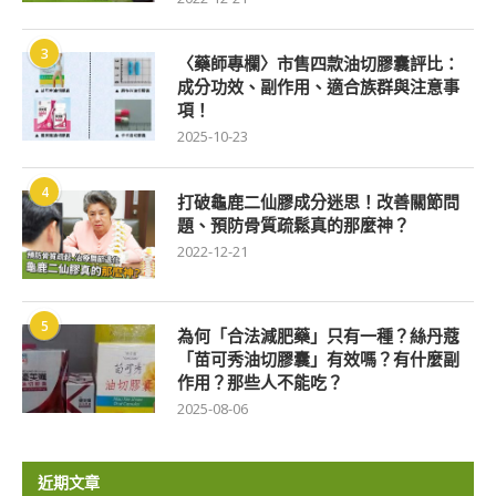
3
〈藥師專欄〉市售四款油切膠囊評比：
成分功效、副作用、適合族群與注意事
項！
2025-10-23
4
打破龜鹿二仙膠成分迷思！改善關節問
題、預防骨質疏鬆真的那麼神？
2022-12-21
5
為何「合法減肥藥」只有一種？絲丹蔻
「苗可秀油切膠囊」有效嗎？有什麼副
作用？那些人不能吃？
2025-08-06
近期文章