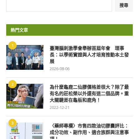
搜尋
熱門文章
1
臺灣腦刺激學會舉辦首屆年會 理事
長：以學術實證與人才培育推動本土發
展
2026-08-06
2
為什麼龜鹿二仙膠價格差很大？除了最
有名的莊松榮以外還有這二個品牌。重
大關鍵差在龜板和鹿角！
2022-12-21
3
〈藥師專欄〉市售四款油切膠囊評比：
成分功效、副作用、適合族群與注意事
項！