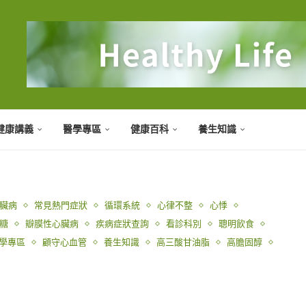
健康講義
醫學專區
健康百科
養生知識
臟病
常見熱門症狀
循環系統
心律不整
心悸
糖
瓣膜性心臟病
疾病症狀查詢
看診科別
聰明飲食
學專區
顧守心血管
養生知識
高三酸甘油脂
高膽固醇