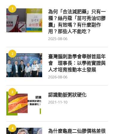
1
為何「合法減肥藥」只有一
種？絲丹蔻「苗可秀油切膠
囊」有效嗎？有什麼副作
用？那些人不能吃？
2025-08-06
2
臺灣腦刺激學會舉辦首屆年
會 理事長：以學術實證與
人才培育推動本土發展
2026-08-06
3
認識動脈粥狀硬化
2021-11-10
4
為什麼龜鹿二仙膠價格差很