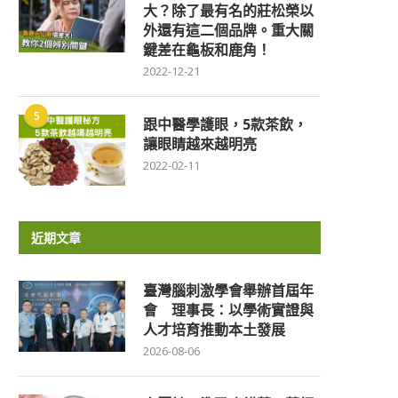
大？除了最有名的莊松榮以
外還有這二個品牌。重大關
鍵差在龜板和鹿角！
2022-12-21
5
跟中醫學護眼，5款茶飲，
讓眼睛越來越明亮
2022-02-11
近期文章
臺灣腦刺激學會舉辦首屆年
會 理事長：以學術實證與
人才培育推動本土發展
2026-08-06