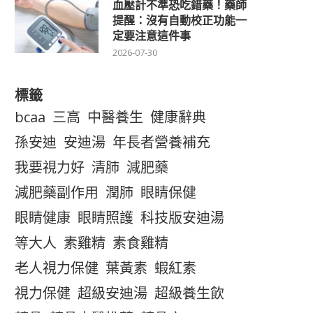
血壓計不準恐吃錯藥！藥師
提醒：沒有自動校正功能一
定要注意這件事
2026-07-30
標籤
bcaa
三高
中醫養生
健康辭典
孫安迪
安迪湯
年長者營養補充
我要視力好
清肺
減肥藥
減肥藥副作用
潤肺
眼睛保健
眼睛健康
眼睛照護
科技版安迪湯
等大人
素雞精
素食雞精
老人視力保健
葉黃素
蝦紅素
視力保健
超級安迪湯
超級養生飲