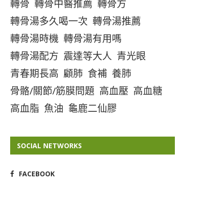
轉骨
轉骨中醫推薦
轉骨方
轉骨湯多久喝一次
轉骨湯推薦
轉骨湯時機
轉骨湯有用嗎
轉骨湯配方
震達等大人
青光眼
青春期長高
顧肺
食補
養肺
骨骼/關節/筋膜問題
高血壓
高血糖
高血脂
魚油
龜鹿二仙膠
SOCIAL NETWORKS
FACEBOOK