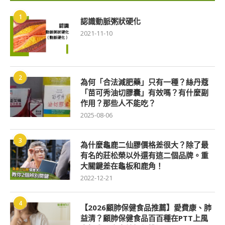
1
認識動脈粥狀硬化
2021-11-10
2
為何「合法減肥藥」只有一種？絲丹蔻
「苗可秀油切膠囊」有效嗎？有什麼副
作用？那些人不能吃？
2025-08-06
3
為什麼龜鹿二仙膠價格差很大？除了最
有名的莊松榮以外還有這二個品牌。重
大關鍵差在龜板和鹿角！
2022-12-21
4
【2026顧肺保健食品推薦】愛費康、肺
益清？顧肺保健食品百百種在PTT上風