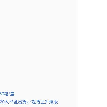
60粒/盒
(20入*3盒出貨)／超視王升級版