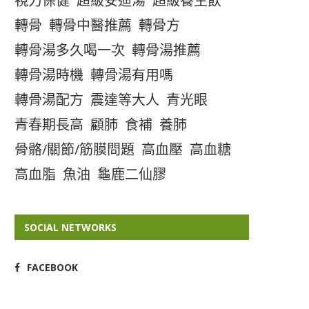
視力保健
超級安迪湯
超級養生飲
轉骨
轉骨中醫推薦
轉骨方
轉骨湯多久喝一次
轉骨湯推薦
轉骨湯時機
轉骨湯有用嗎
轉骨湯配方
震達等大人
青光眼
青春期長高
顧肺
食補
養肺
骨骼/關節/筋膜問題
高血壓
高血糖
高血脂
魚油
龜鹿二仙膠
SOCIAL NETWORKS
FACEBOOK