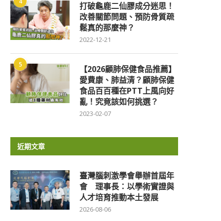
4
打破龜鹿二仙膠成分迷思！
改善關節問題、預防骨質疏
鬆真的那麼神？
2022-12-21
5
【2026顧肺保健食品推薦】
愛費康、肺益清？顧肺保健
食品百百種在PTT上風向好
亂！究竟該如何挑選？
2023-02-07
近期文章
臺灣腦刺激學會舉辦首屆年
會 理事長：以學術實證與
人才培育推動本土發展
2026-08-06