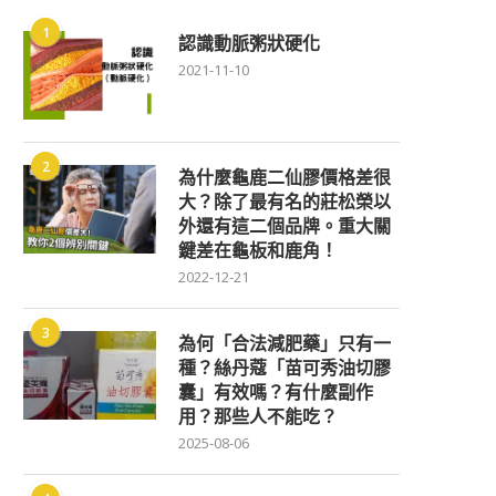
1
認識動脈粥狀硬化
2021-11-10
2
為什麼龜鹿二仙膠價格差很
大？除了最有名的莊松榮以
外還有這二個品牌。重大關
鍵差在龜板和鹿角！
2022-12-21
3
為何「合法減肥藥」只有一
種？絲丹蔻「苗可秀油切膠
囊」有效嗎？有什麼副作
用？那些人不能吃？
2025-08-06