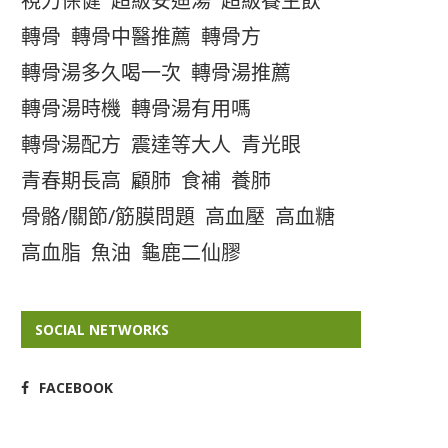
視力保健
超級安迪湯
超級養生飲
轉骨
轉骨中醫推薦
轉骨方
轉骨湯多久喝一次
轉骨湯推薦
轉骨湯時機
轉骨湯有用嗎
轉骨湯配方
震達等大人
青光眼
青春期長高
顧肺
食補
養肺
骨骼/關節/筋膜問題
高血壓
高血糖
高血脂
魚油
龜鹿二仙膠
SOCIAL NETWORKS
FACEBOOK