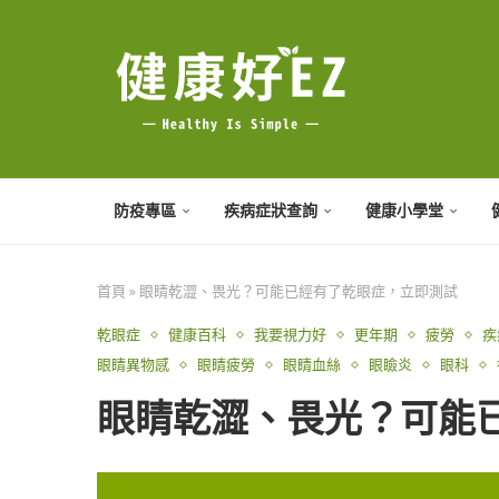
防疫專區
疾病症狀查詢
健康小學堂
首頁
»
眼睛乾澀、畏光？可能已經有了乾眼症，立即測試
乾眼症
健康百科
我要視力好
更年期
疲勞
疾
眼睛異物感
眼睛疲勞
眼睛血絲
眼瞼炎
眼科
眼睛乾澀、畏光？可能