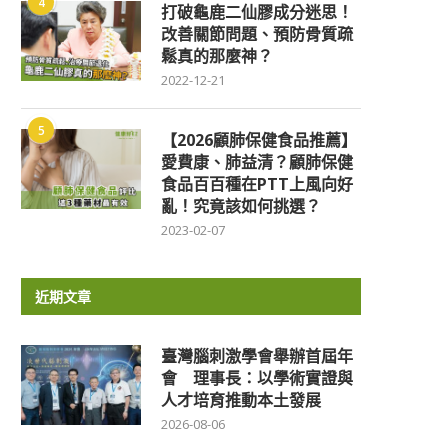
4
打破龜鹿二仙膠成分迷思！
改善關節問題、預防骨質疏
鬆真的那麼神？
2022-12-21
5
【2026顧肺保健食品推薦】
愛費康、肺益清？顧肺保健
食品百百種在PTT上風向好
亂！究竟該如何挑選？
2023-02-07
近期文章
臺灣腦刺激學會舉辦首屆年
會 理事長：以學術實證與
人才培育推動本土發展
2026-08-06