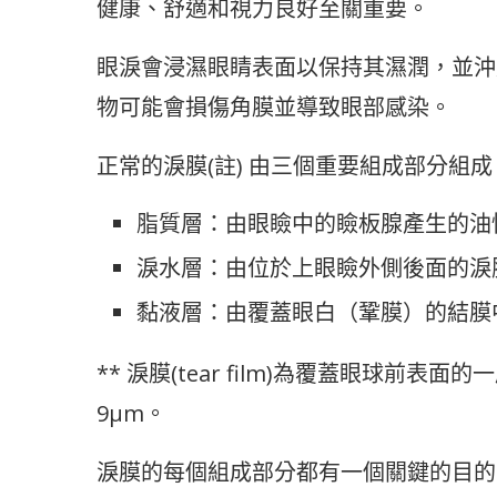
健康、舒適和視力良好至關重要。
眼淚會浸濕眼睛表面以保持其濕潤，並沖
物可能會損傷角膜並導致眼部感染。
正常的淚膜(註) 由三個重要組成部分組成
脂質層：由眼瞼中的瞼板腺產生的油
淚水層：由位於上眼瞼外側後面的淚
黏液層：由覆蓋眼白（鞏膜）的結膜
** 淚膜(tear film)為覆蓋眼球
9μm。
淚膜的每個組成部分都有一個關鍵的目的