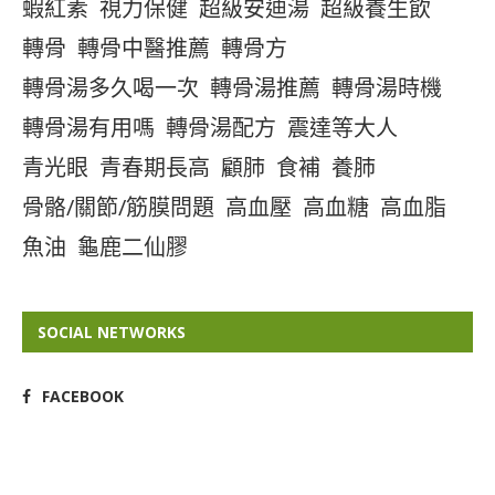
蝦紅素
視力保健
超級安迪湯
超級養生飲
轉骨
轉骨中醫推薦
轉骨方
轉骨湯多久喝一次
轉骨湯推薦
轉骨湯時機
轉骨湯有用嗎
轉骨湯配方
震達等大人
青光眼
青春期長高
顧肺
食補
養肺
骨骼/關節/筋膜問題
高血壓
高血糖
高血脂
魚油
龜鹿二仙膠
SOCIAL NETWORKS
FACEBOOK