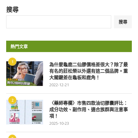
搜尋
搜尋
熱門文章
1
為什麼龜鹿二仙膠價格差很大？除了最
有名的莊松榮以外還有這二個品牌。重
大關鍵差在龜板和鹿角！
2022-12-21
2
〈藥師專欄〉市售四款油切膠囊評比：
成分功效、副作用、適合族群與注意事
項！
2025-10-23