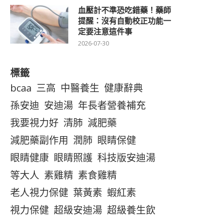
血壓計不準恐吃錯藥！藥師
提醒：沒有自動校正功能一
定要注意這件事
2026-07-30
標籤
bcaa
三高
中醫養生
健康辭典
孫安迪
安迪湯
年長者營養補充
我要視力好
清肺
減肥藥
減肥藥副作用
潤肺
眼睛保健
眼睛健康
眼睛照護
科技版安迪湯
等大人
素雞精
素食雞精
老人視力保健
葉黃素
蝦紅素
視力保健
超級安迪湯
超級養生飲