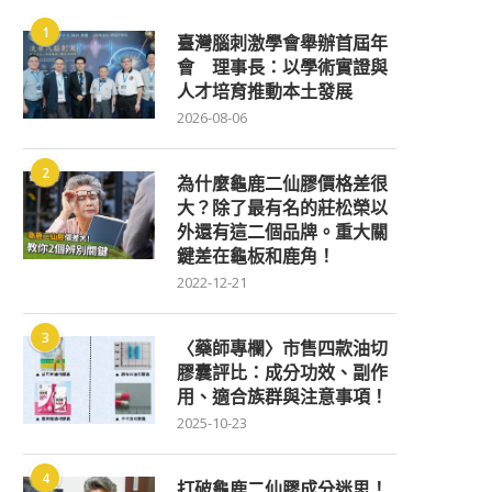
1
臺灣腦刺激學會舉辦首屆年
會 理事長：以學術實證與
人才培育推動本土發展
2026-08-06
2
為什麼龜鹿二仙膠價格差很
大？除了最有名的莊松榮以
外還有這二個品牌。重大關
鍵差在龜板和鹿角！
2022-12-21
3
〈藥師專欄〉市售四款油切
膠囊評比：成分功效、副作
用、適合族群與注意事項！
2025-10-23
4
打破龜鹿二仙膠成分迷思！