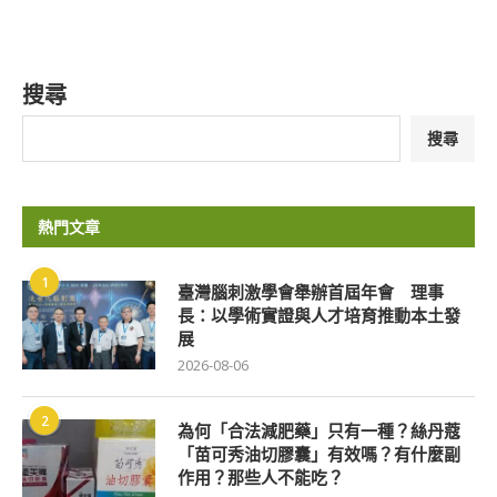
搜尋
搜尋
熱門文章
1
臺灣腦刺激學會舉辦首屆年會 理事
長：以學術實證與人才培育推動本土發
展
2026-08-06
2
為何「合法減肥藥」只有一種？絲丹蔻
「苗可秀油切膠囊」有效嗎？有什麼副
作用？那些人不能吃？