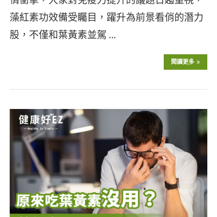
藻紅素功效備受矚目，躍升為前景看俏的潛力
股，不僅和葉黃素並駕 …
閱讀更多