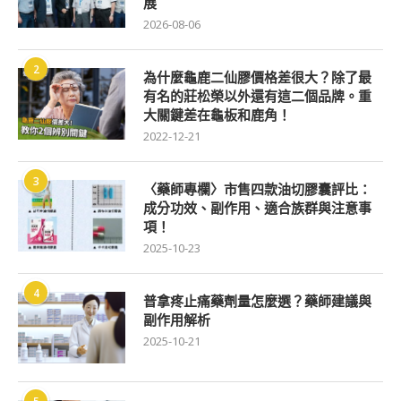
展
2026-08-06
2
為什麼龜鹿二仙膠價格差很大？除了最
有名的莊松榮以外還有這二個品牌。重
大關鍵差在龜板和鹿角！
2022-12-21
3
〈藥師專欄〉市售四款油切膠囊評比：
成分功效、副作用、適合族群與注意事
項！
2025-10-23
4
普拿疼止痛藥劑量怎麼選？藥師建議與
副作用解析
2025-10-21