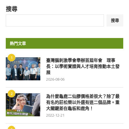
搜尋
搜尋
熱門文章
1
臺灣腦刺激學會舉辦首屆年會 理事
長：以學術實證與人才培育推動本土發
展
2026-08-06
2
為什麼龜鹿二仙膠價格差很大？除了最
有名的莊松榮以外還有這二個品牌。重
大關鍵差在龜板和鹿角！
2022-12-21