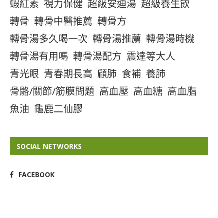
蝦紅素
視力保健
超級安迪湯
超級養生飲
轉骨
轉骨中醫推薦
轉骨方
轉骨湯多久喝一次
轉骨湯推薦
轉骨湯時機
轉骨湯有用嗎
轉骨湯配方
震達等大人
青光眼
青春期長高
顧肺
食補
養肺
骨骼/關節/筋膜問題
高血壓
高血糖
高血脂
魚油
龜鹿二仙膠
SOCIAL NETWORKS
FACEBOOK