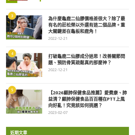
3
為什麼龜鹿二仙膠價格差很大？除了最
有名的莊松榮以外還有這二個品牌。重
大關鍵差在龜板和鹿角！
2022-12-21
4
打破龜鹿二仙膠成分迷思！改善關節問
題、預防骨質疏鬆真的那麼神？
2022-12-21
5
【2026顧肺保健食品推薦】愛費康、肺
益清？顧肺保健食品百百種在PTT上風
向好亂！究竟該如何挑選？
2023-02-07
近期文章