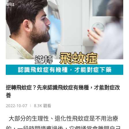
逆轉飛蚊症？先來認識飛蚊症有幾種，才能對症改
善
2022-10-07
8.3K 觀看
大部分的生理性、退化性飛蚊症是不用治療
的，一段時間適應過後，它們通常會離開自己