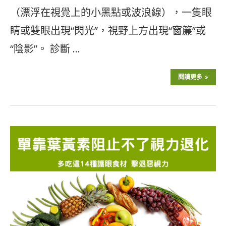
（漂浮在視覺上的小黑點或波浪線），一隻眼
睛或雙眼出現“閃光”，視野上方出現“窗簾”或
“陰影”。 診斷 …
閱讀更多