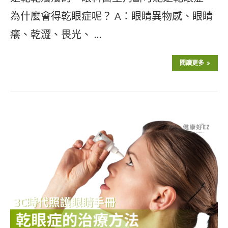
為什麼會得乾眼症呢？ A：眼睛異物感、眼睛
癢、乾澀、畏光、 …
閱讀更多