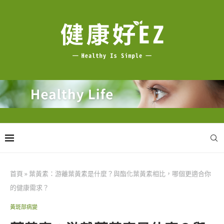
首頁
»
葉黃素：游離葉黃素是什麼？與酯化葉黃素相比，哪個更適合你
的健康需求？
黃斑部病變