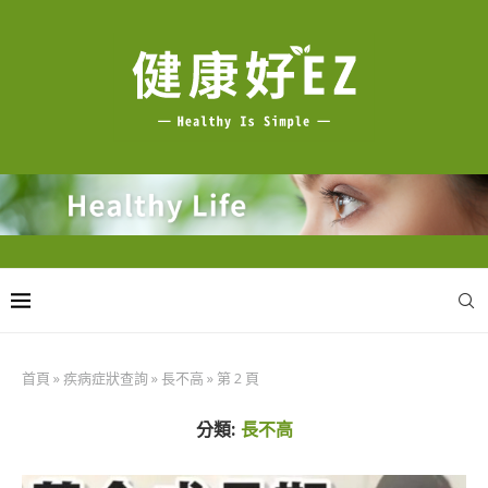
首頁
»
疾病症狀查詢
»
長不高
»
第 2 頁
分類:
長不高