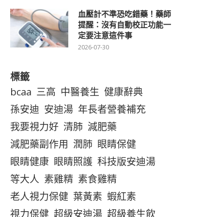
血壓計不準恐吃錯藥！藥師
提醒：沒有自動校正功能一
定要注意這件事
2026-07-30
標籤
bcaa
三高
中醫養生
健康辭典
孫安迪
安迪湯
年長者營養補充
我要視力好
清肺
減肥藥
減肥藥副作用
潤肺
眼睛保健
眼睛健康
眼睛照護
科技版安迪湯
等大人
素雞精
素食雞精
老人視力保健
葉黃素
蝦紅素
視力保健
超級安迪湯
超級養生飲