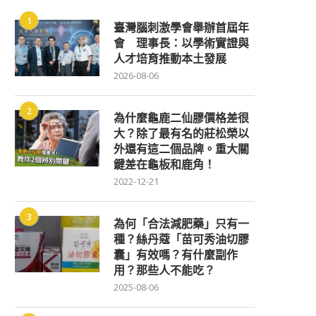
1
臺灣腦刺激學會舉辦首屆年
會 理事長：以學術實證與
人才培育推動本土發展
2026-08-06
2
為什麼龜鹿二仙膠價格差很
大？除了最有名的莊松榮以
外還有這二個品牌。重大關
鍵差在龜板和鹿角！
2022-12-21
3
為何「合法減肥藥」只有一
種？絲丹蔻「苗可秀油切膠
囊」有效嗎？有什麼副作
用？那些人不能吃？
2025-08-06