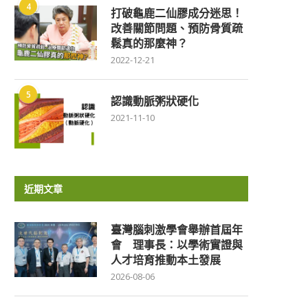
4
打破龜鹿二仙膠成分迷思！
改善關節問題、預防骨質疏
鬆真的那麼神？
2022-12-21
5
認識動脈粥狀硬化
2021-11-10
近期文章
臺灣腦刺激學會舉辦首屆年
會 理事長：以學術實證與
人才培育推動本土發展
2026-08-06