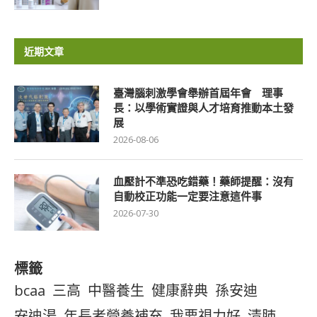
近期文章
臺灣腦刺激學會舉辦首屆年會 理事
長：以學術實證與人才培育推動本土發
展
2026-08-06
血壓計不準恐吃錯藥！藥師提醒：沒有
自動校正功能一定要注意這件事
2026-07-30
標籤
bcaa
三高
中醫養生
健康辭典
孫安迪
安迪湯
年長者營養補充
我要視力好
清肺