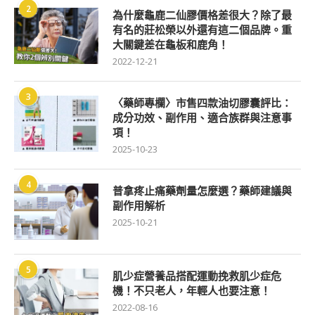
2
為什麼龜鹿二仙膠價格差很大？除了最
有名的莊松榮以外還有這二個品牌。重
大關鍵差在龜板和鹿角！
2022-12-21
3
〈藥師專欄〉市售四款油切膠囊評比：
成分功效、副作用、適合族群與注意事
項！
2025-10-23
4
普拿疼止痛藥劑量怎麼選？藥師建議與
副作用解析
2025-10-21
5
肌少症營養品搭配運動挽救肌少症危
機！不只老人，年輕人也要注意！
2022-08-16