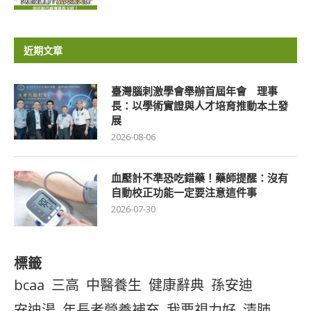
近期文章
臺灣腦刺激學會舉辦首屆年會 理事
長：以學術實證與人才培育推動本土發
展
2026-08-06
血壓計不準恐吃錯藥！藥師提醒：沒有
自動校正功能一定要注意這件事
2026-07-30
標籤
bcaa
三高
中醫養生
健康辭典
孫安迪
安迪湯
年長者營養補充
我要視力好
清肺