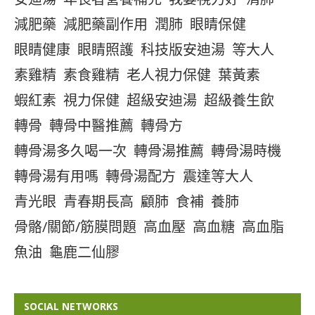
減肥藥
減肥藥副作用
潤肺
眼睛保健
眼睛健康
眼睛照護
科技版安迪湯
等大人
素雞精
素食雞精
老人視力保健
葉黃素
蝦紅素
視力保健
超級安迪湯
超級養生飲
轉骨
轉骨中醫推薦
轉骨方
轉骨湯多久喝一次
轉骨湯推薦
轉骨湯時機
轉骨湯有用嗎
轉骨湯配方
震達等大人
青光眼
青春期長高
顧肺
食補
養肺
骨骼/關節/筋膜問題
高血壓
高血糖
高血脂
魚油
龜鹿二仙膠
SOCIAL NETWORKS