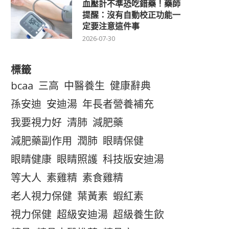
血壓計不準恐吃錯藥！藥師
提醒：沒有自動校正功能一
定要注意這件事
2026-07-30
標籤
bcaa
三高
中醫養生
健康辭典
孫安迪
安迪湯
年長者營養補充
我要視力好
清肺
減肥藥
減肥藥副作用
潤肺
眼睛保健
眼睛健康
眼睛照護
科技版安迪湯
等大人
素雞精
素食雞精
老人視力保健
葉黃素
蝦紅素
視力保健
超級安迪湯
超級養生飲