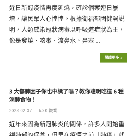
近日新冠疫情再度延燒，確診個案連日暴
增，讓民眾人心惶惶。根據衛福部國健署説
明，人類感染冠狀病毒以呼吸道症狀為主，
像是發燒、咳嗽、流鼻水、鼻塞 …
閱讀更多
3 大傷肺因子你也中標了嗎？教你聰明吃這 6 種
潤肺食物！
2023-02-07
6.3K 觀看
近年來因為新冠肺炎的關係，許多人開始重
視肺部的保養，但早在疫情之前「肺癌」就