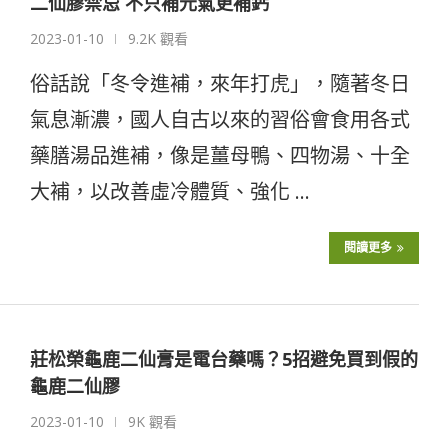
二仙膠禁忌 不只補元氣更補鈣
2023-01-10
9.2K 觀看
俗話說「冬令進補，來年打虎」，隨著冬日
氣息漸濃，國人自古以來的習俗會食用各式
藥膳湯品進補，像是薑母鴨、四物湯、十全
大補，以改善虛冷體質、強化 …
閱讀更多
莊松榮龜鹿二仙膏是電台藥嗎？5招避免買到假的
龜鹿二仙膠
2023-01-10
9K 觀看