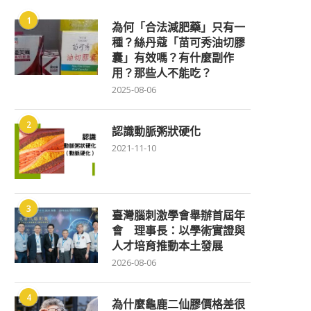
1
為何「合法減肥藥」只有一
種？絲丹蔻「苗可秀油切膠
囊」有效嗎？有什麼副作
用？那些人不能吃？
2025-08-06
2
認識動脈粥狀硬化
2021-11-10
3
臺灣腦刺激學會舉辦首屆年
會 理事長：以學術實證與
人才培育推動本土發展
2026-08-06
4
為什麼龜鹿二仙膠價格差很