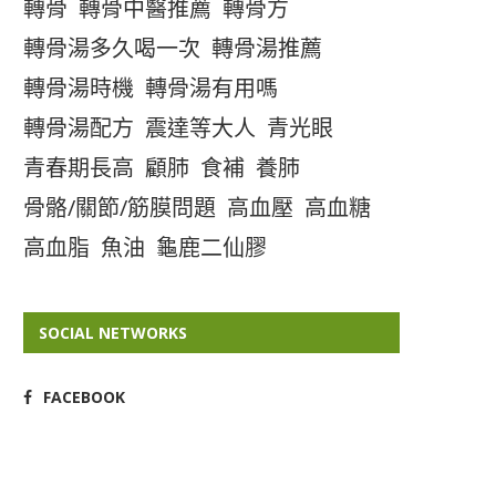
轉骨
轉骨中醫推薦
轉骨方
轉骨湯多久喝一次
轉骨湯推薦
轉骨湯時機
轉骨湯有用嗎
轉骨湯配方
震達等大人
青光眼
青春期長高
顧肺
食補
養肺
骨骼/關節/筋膜問題
高血壓
高血糖
高血脂
魚油
龜鹿二仙膠
SOCIAL NETWORKS
FACEBOOK