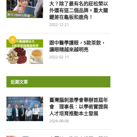
大？除了最有名的莊松榮以
外還有這二個品牌。重大關
鍵差在龜板和鹿角！
2022-12-21
5
跟中醫學護眼，5款茶飲，
讓眼睛越來越明亮
2022-02-11
近期文章
臺灣腦刺激學會舉辦首屆年
會 理事長：以學術實證與
人才培育推動本土發展
2026-08-06