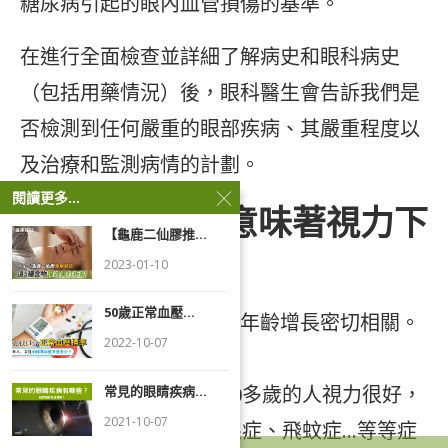
糖尿病引起的眼內血管損傷的基準。
在進行全面檢查並詳細了解病史和眼科病史
（包括用藥情況）後，眼科醫生會告訴我們是
否檢測到任何嚴重的眼部疾病、其嚴重程度以
及治療和監測病情的計劃。
閱讀更多...
變老並不一定意味著視力下
【龜鹿二仙膠推...
降
2023-01-10
50歲正常血壓...
我們通常認為視力下降與年齡增長密切相關。
2022-10-07
這是錯的！
事實上，我們經常看到90多歲的人視力很好，
常見的眼睛疾病...
2021-10-07
但是30多歲的人卻有乾眼症、飛蚊症…等等症