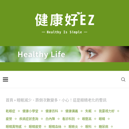
首頁
»
睡眠減少、跌倒次數變多，小心！這是眼睛老化的警訊
乾眼症
健康小學堂
健康百科
健康講義
失眠
我要視力好
疲勞
疾病症狀查詢
白內障
看診科別
眼壓高
眼睛
眼睛異物感
眼睛疲勞
眼睛血絲
眼瞼炎
眼科
糖尿病