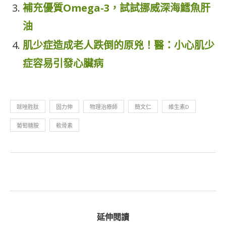
補充優質Omega-3，試試挪威深海鱈魚肝
油
肌少症造成老人跌倒的原兇！醫：小心肌少
症容易引發心臟病
咪唑胜肽
固力伸
物理治療師
簡文仁
維生素D
葡萄糖胺
軟骨素
延伸閱讀