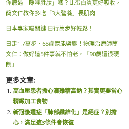
你聽過「咪唑胜肽」嗎？比蛋白質更好吸收，
簡文仁教你多吃「3大營養」長肌肉
日本專家曝關鍵 日行萬步好輕鬆！
日走1.7萬步、68歲還能劈腿！物理治療師簡
文仁：做好這5件事就不怕老，「90歲還很硬
朗」
更多文章:
高血壓患者擔心滴雞精高鈉？其實更要當心
精緻加工食物
新冠後遺症「肺部纖維化」是絕症？別擔
心，滿足這3條件會恢復