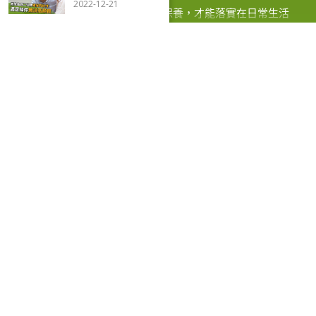
2022-12-21
抗凝血劑飲食指南：維生素K食物、魚油與心
血管藥物用藥禁忌
目錄
隱藏
抗凝血劑飲食需注意的維生素K食物、魚油補充
品與心血管藥物的常見交互作用
用藥期間如何安全攝取含維生素K的蔬菜
抗凝血劑患者必知的飲食與藥物禁忌
維持心血管健康的同時，避開飲食風險
更多文章: