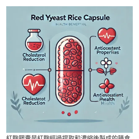
紅麴膠囊是紅麴經過提取和濃縮後製成的膳食