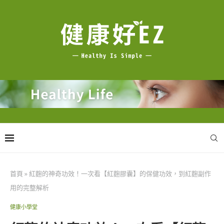
首頁
»
紅麴的神奇功效！一次看【紅麴膠囊】的保健功效，到紅麴副作
用的完整解析
健康小學堂