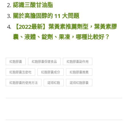
認識三酸甘油脂
關於高膽固醇的 11 大問題
【2022最新】葉黃素推薦劑型，葉黃素膠
囊、液體、錠劑、果凍，哪種比較好？
紅麴膠囊
紅麴膠囊保健食品
紅麴膠囊副作用
紅麴膠囊怎麼吃
紅麴膠囊成分
紅麴膠囊推薦
紅麴膠囊的使用方法
諾得紅麴
諾得紅麴膠囊